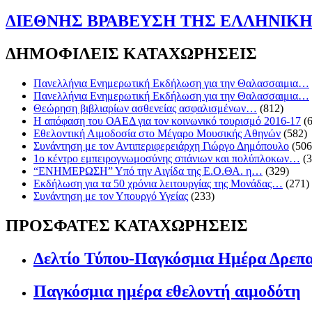
ΔΙΕΘΝΗΣ ΒΡΑΒΕΥΣΗ ΤΗΣ ΕΛΛΗΝΙΚ
ΔΗΜΟΦΙΛΕΙΣ ΚΑΤΑΧΩΡΗΣΕΙΣ
Πανελλήνια Ενημερωτική Εκδήλωση για την Θαλασσαιμια…
Πανελλήνια Ενημερωτική Εκδήλωση για την Θαλασσαιμια…
Θεώρηση βιβλιαρίων ασθενείας ασφαλισμένων…
(812)
Η απόφαση του ΟΑΕΔ για τον κοινωνικό τουρισμό 2016-17
(
Εθελοντική Αιμοδοσία στο Μέγαρο Μουσικής Αθηνών
(582)
Συνάντηση με τον Αντιπεριφερειάρχη Γιώργο Δημόπουλο
(506
1ο κέντρο εμπειρογνωμοσύνης σπάνιων και πολύπλοκων…
(
“ΕΝΗΜΕΡΩΣΗ” Υπό την Αιγίδα της Ε.Ο.ΘΑ. η…
(329)
Eκδήλωση για τα 50 χρόνια λειτουργίας της Μονάδας…
(271)
Συνάντηση με τον Υπουργό Υγείας
(233)
ΠΡΟΣΦΑΤΕΣ ΚΑΤΑΧΩΡΗΣΕΙΣ
Δελτίο Τύπου-Παγκόσμια Ημέρα Δρεπ
Παγκόσμια ημέρα εθελοντή αιμοδότη