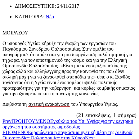
ΔΗΜΟΣΙΕΥΤΗΚΕ:
24/11/2017
ΚΑΤΗΓΟΡΙΑ:
Νέα
ΜΟΙΡΑΣΟΥ
Ο υπουργός Υγείας κήρυξε την έναρξη των εργασιών του
Παγκόσμιου Συνεδρίου Θαλασσαιμίας. Στην ομιλία του
υπογράμμισε ότι πρόκειται για μια διοργάνωση πολύ τιμητική για
τη χώρα, για τον επιστημονικό της κόσμο και για την Ελληνική
Ομοσπονδία Θαλασσαιμίας. «Είναι μια κίνηση αξιοπιστίας της
χώρας αλλά και αλληλεγγύης προς την κοινωνία της που δίνει
σκληρή μάχη για να ξανασταθεί στα πόδια της» είπε ο κ. Ξανθός
τονίζοντας ότι η Υγεία είναι ένας τομέας υψηλής πολιτικής
προτεραιότητας για την κυβέρνηση, και κυρίως κομβικής σημασίας
για την αξιοπρέπεια και τη συνοχή της κοινωνίας.
Διαβάστε τη
σχετική ανακοίνωση
του Υπουργείου Υγείας.
(21 επισκέψεις, 1 σήμερα)
Prev
ΠΡΟΗΓΟΥΜΕΝΟ
Εγκύκλιο του Υπ. Υγείας για την κεντρική
οργάνωση του συστήματος αιμοδοσίας
ΕΠΟΜΕΝΟ
Εδραιώνεται η παγκόσμια ηγετική θέση της Διεθνούς
Ομοσπονδίας Θαλασσαιμίας στην Κύπρο
Next