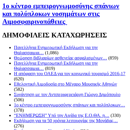
1ο κέντρο εμπειρογνωμοσύνης σπάνιων
και πολύπλοκων νοσημάτων στις
Αιμοσφαιρινοπάθειες
ΔΗΜΟΦΙΛΕΙΣ ΚΑΤΑΧΩΡΗΣΕΙΣ
Πανελλήνια Ενημερωτική Εκδήλωση για την
Θαλασσαιμια…
(1,086)
Θεώρηση βιβλιαρίων ασθενείας ασφαλισμένων…
(859)
Πανελλήνια Ενημερωτική Εκδήλωση για την
Θαλασσαιμια…
(819)
Η απόφαση του ΟΑΕΔ για τον κοινωνικό τουρισμό 2016-17
(620)
Εθελοντική Αιμοδοσία στο Μέγαρο Μουσικής Αθηνών
(582)
Συνάντηση με τον Αντιπεριφερειάρχη Γιώργο Δημόπουλο
(506)
1ο κέντρο εμπειρογνωμοσύνης σπάνιων και πολύπλοκων…
(378)
“ΕΝΗΜΕΡΩΣΗ” Υπό την Αιγίδα της Ε.Ο.ΘΑ. η…
(330)
Eκδήλωση για τα 50 χρόνια λειτουργίας της Μονάδας…
(276)