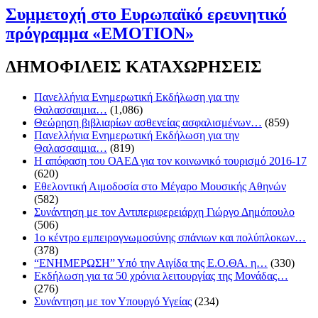
Συμμετοχή στο Ευρωπαϊκό ερευνητικό
πρόγραμμα «ΕΜΟΤΙΟΝ»
ΔΗΜΟΦΙΛΕΙΣ ΚΑΤΑΧΩΡΗΣΕΙΣ
Πανελλήνια Ενημερωτική Εκδήλωση για την
Θαλασσαιμια…
(1,086)
Θεώρηση βιβλιαρίων ασθενείας ασφαλισμένων…
(859)
Πανελλήνια Ενημερωτική Εκδήλωση για την
Θαλασσαιμια…
(819)
Η απόφαση του ΟΑΕΔ για τον κοινωνικό τουρισμό 2016-17
(620)
Εθελοντική Αιμοδοσία στο Μέγαρο Μουσικής Αθηνών
(582)
Συνάντηση με τον Αντιπεριφερειάρχη Γιώργο Δημόπουλο
(506)
1ο κέντρο εμπειρογνωμοσύνης σπάνιων και πολύπλοκων…
(378)
“ΕΝΗΜΕΡΩΣΗ” Υπό την Αιγίδα της Ε.Ο.ΘΑ. η…
(330)
Eκδήλωση για τα 50 χρόνια λειτουργίας της Μονάδας…
(276)
Συνάντηση με τον Υπουργό Υγείας
(234)