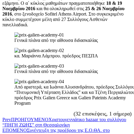
εξάμηνο. Ο α΄ κύκλος μαθημάτων πραγματοποιήθηκε
18 & 19
Νοεμβρίου 2016
και θα ολοκληρωθεί στις
25 & 26 Νοεμβρίου
2016
, στο ξενοδοχείο Sofitel Athens Airport. Στο συγκεκριμένο
κύκλο συμμετέχουν μέλη από 27 Συλλόγους Ασθενών
πανελλαδικά.
Γενικά πλάνα από την αίθουσα διδασκαλίας
κα. Μαριάννα Λάμπρου. πρόεδρος ΠΕΣΠΑ
Γενικά πλάνα από την αίθουσα διδασκαλίας
Από αριστερά, κα Ιωάννα Αλυσανδράτου, πρόεδρος Συλλόγο
“Πνευμονική Υπέρταση Ελλάδος” και κα Τζένη Περγιαλιώτου
πρόεδρος Prix Galien Greece και Galien Pateints Academy
Program
(32 επισκέψεις, 1 σήμερα)
Prev
ΠΡΟΗΓΟΥΜΕΝΟ
Χριστουγεννιάτικο bazaar του συλλόγου
“ΠΗΓΗ ΖΩΗΣ” στη Θεσσαλονίκη
ΕΠΟΜΕΝΟ
Συνέντευξη της προέδρου της Ε.Ο.ΘΑ. στο