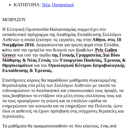
ΚΑΤΗΓΟΡΙΑ:
Νέα
,
Οργανισμοί
ΜΟΙΡΑΣΟΥ
Η Ελληνική Ομοσπονδία Θαλασσαιμίας συμμετέχει στο
εκπαιδευτικό πρόγραμμα της Ακαδημίας Εκπαίδευσης Συλλόγων
Ασθενών η οποία ξεκίνησε τις εργασίες της στην
Αθήνα, στις 18
Νοεμβρίου 2016.
Διοργανώνεται
για πρώτη φορά στην Ελλάδα,
κ
άτω από την ομπρέλα του θεσμού των βραβείων
Prix Galien
Greece
και υπό την αιγίδα
της Γενικής Γραμματείας Δια Βίου
Μάθησης & Νέας Γενιάς
του
Υπουργείου Παιδείας, Έρευνας &
Θρησκευμάτων
και του
Ογκολογικού Κέντρου Ιατροβιολογικής
Εκπαίδευσης & Έρευνας.
Επιστήμονες κύρους θα παραδίδουν μαθήματα συγκεκριμένης
θεματολογίας στα μέλη των Συλλόγων Ασθενών με σκοπό να
ενδυναμώσουν το διεκδικητικό και επικοινωνιακό τους προφίλ, να
τους βοηθήσουν να εντάξουν νέα μέλη στους συλλόγους τους και
να τους προσφέρουν τη γνώση και τα επιπλέον εφόδια να
ενημερώνουν την κοινωνία και να επηρεάζουν την Πολιτεία, ώστε
όλοι οι ασθενείς να έχουν πρόσβαση στις σύγχρονες θεραπείες και
τεχνολογίες.
Τα μαθήματα θα πραγματοποιηθούν σε δύο κύκλους, ένας ανά