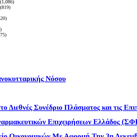
(1,086)
(819)
620)
)
375)
ανοκυτταρικής Νόσου
στο Διεθνές Συνέδριο Πλάσματος και τις Επ
αρμακευτικών Επιχειρήσεων Ελλάδος (ΣΦ
είο Οικονομικών Με Αφορμή Την 3η Δεκεμ