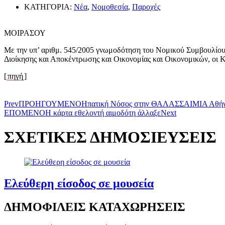
ΚΑΤΗΓΟΡΙΑ:
Νέα
,
Νομοθεσία
,
Παροχές
ΜΟΙΡΑΣΟΥ
Με την υπ’ αριθμ. 545/2005 γνωμοδότηση του Νομικού Συμβουλίου
Διοίκησης και Αποκέντρωσης και Οικονομίας και Οικονομικών, οι Κ
[
πηγή
]
Prev
ΠΡΟΗΓΟΥΜΕΝΟ
Ηπατική Νόσος στην ΘΑΛΑΣΣΑΙΜΙΑ Αθήνα
ΕΠΟΜΕΝΟ
Η κάρτα εθελοντή αιμοδότη άλλαξε
Next
ΣΧΕΤΙΚΕΣ ΔΗΜΟΣΙΕΥΣΕΙΣ
Ελεύθερη είσοδος σε μουσεία
ΔΗΜΟΦΙΛΕΙΣ ΚΑΤΑΧΩΡΗΣΕΙΣ