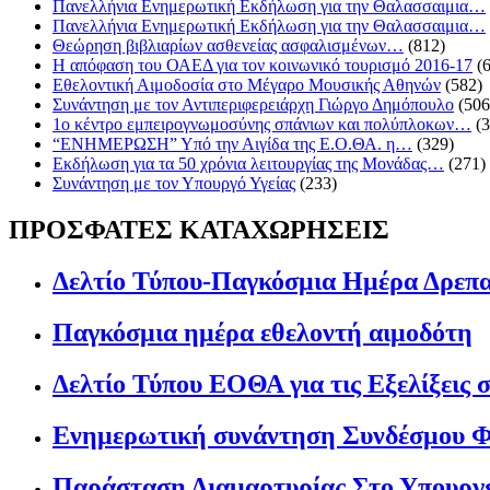
Πανελλήνια Ενημερωτική Εκδήλωση για την Θαλασσαιμια…
Πανελλήνια Ενημερωτική Εκδήλωση για την Θαλασσαιμια…
Θεώρηση βιβλιαρίων ασθενείας ασφαλισμένων…
(812)
Η απόφαση του ΟΑΕΔ για τον κοινωνικό τουρισμό 2016-17
(
Εθελοντική Αιμοδοσία στο Μέγαρο Μουσικής Αθηνών
(582)
Συνάντηση με τον Αντιπεριφερειάρχη Γιώργο Δημόπουλο
(506
1ο κέντρο εμπειρογνωμοσύνης σπάνιων και πολύπλοκων…
(
“ΕΝΗΜΕΡΩΣΗ” Υπό την Αιγίδα της Ε.Ο.ΘΑ. η…
(329)
Eκδήλωση για τα 50 χρόνια λειτουργίας της Μονάδας…
(271)
Συνάντηση με τον Υπουργό Υγείας
(233)
ΠΡΟΣΦΑΤΕΣ ΚΑΤΑΧΩΡΗΣΕΙΣ
Δελτίο Τύπου-Παγκόσμια Ημέρα Δρεπ
Παγκόσμια ημέρα εθελοντή αιμοδότη
Δελτίο Τύπου ΕΟΘΑ για τις Εξελίξεις 
Ενημερωτική συνάντηση Συνδέσμου Φ
Παράσταση Διαμαρτυρίας Στο Υπουργ